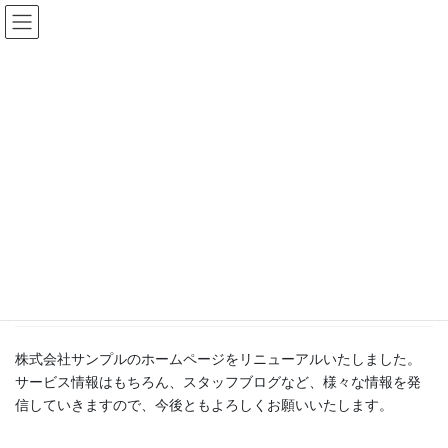
コ
ナ
ン
ビ
テ
ゲ
ン
ー
更新情報
ツ
シ
へ
ョ
ス
ン
HOME
更新情報
お知らせ
ホームページをリニューアルしました。
キ
に
ッ
移
プ
動
2017年12月16日
/ 最終更新日時 :
2020年5月18日
お知らせ
ホームページをリニューアルしま
した。
株式会社サンプルのホームページをリニューアルいたしました。
サービス情報はもちろん、スタッフブログなど、様々な情報を発
信していきますので、今後ともよろしくお願いいたします。