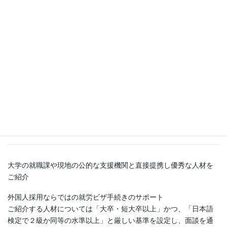
特に中国や韓国は隣国ということもあり文化的にも日本に近く、
日本企業に大変マッチングします。
また語学力の高い人材も多く、日本語はもちろんのこと英語や他
の外国語も堪能な方が大変多いのが特徴です。
人手不足の解消としてだけではなく、アジアや世界へのビジネス
展開への重要な戦力として、
テクノエキスパートからの採用をご検討ください。
テクノエキスパートの外国人サービ
スの特徴は？
大学の就職課や現地の公的な支援機関と直接提携し優秀な人材を
ご紹介
外国人採用ならではの就労ビザ手続きのサポート
ご紹介する人材については「大卒・短大卒以上」かつ、「日本語
検定で２級か同等の水準以上」と厳しい基準を設定し、面談を通