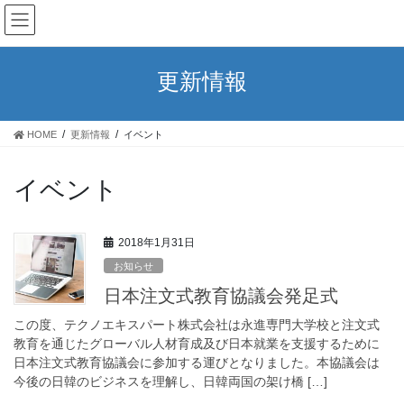
コ
ナ
ン
ビ
テ
ゲ
ン
ー
更新情報
ツ
シ
へ
ョ
ス
ン
HOME
更新情報
イベント
キ
に
ッ
移
プ
動
イベント
2018年1月31日
お知らせ
日本注文式教育協議会発足式
この度、テクノエキスパート株式会社は永進専門大学校と注文式
教育を通じたグローバル人材育成及び日本就業を支援するために
日本注文式教育協議会に参加する運びとなりました。本協議会は
今後の日韓のビジネスを理解し、日韓両国の架け橋 […]