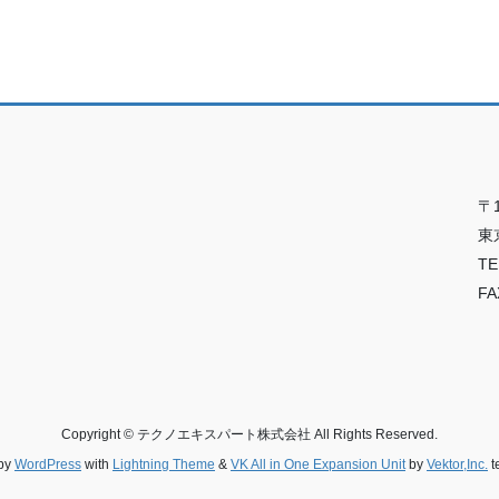
〒1
東
TE
FA
Copyright © テクノエキスパート株式会社 All Rights Reserved.
by
WordPress
with
Lightning Theme
&
VK All in One Expansion Unit
by
Vektor,Inc.
t