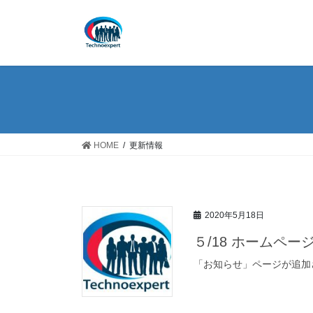
コ
ナ
ン
ビ
テ
ゲ
ン
ー
ツ
シ
へ
ョ
ス
ン
キ
に
ッ
移
HOME
更新情報
プ
動
2020年5月18日
５/18 ホームペ
「お知らせ」ページが追加