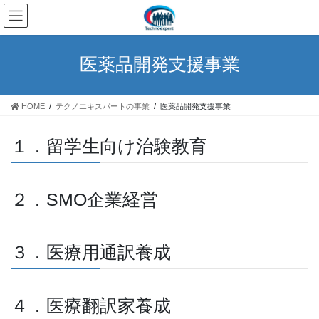
コ
ナ
ン
ビ
テ
ゲ
ン
ー
医薬品開発支援事業
ツ
シ
へ
ョ
ス
ン
HOME
テクノエキスパートの事業
医薬品開発支援事業
キ
に
ッ
移
プ
動
１．留学生向け治験教育
２．SMO企業経営
３．医療用通訳養成
４．医療翻訳家養成