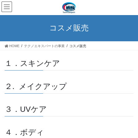
コ
ナ
ン
ビ
テ
ゲ
ン
ー
コスメ販売
ツ
シ
へ
ョ
ス
ン
HOME
テクノエキスパートの事業
コスメ販売
キ
に
ッ
移
プ
動
１．スキンケア
２. メイクアップ
３．UVケア
４．ボディ